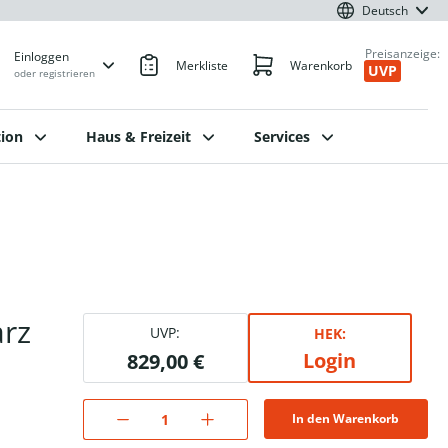
Deutsch
Preisanzeige:
Einloggen
Merkliste
Warenkorb
UVP
oder registrieren
ion
Haus & Freizeit
Services
rz
UVP:
HEK:
Login
829,00 €
In den Warenkorb