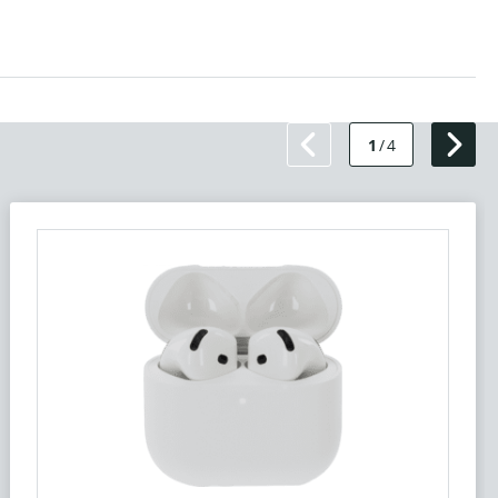
1
/
4