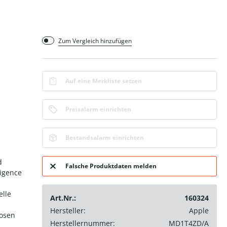
Zum Vergleich hinzufügen
Auf eine Merkliste setzen
Preisalarm einrichten
Bestandsalarm einrichten
d
Falsche Produktdaten melden
ligence
elle
Art.Nr.:
160324
Hersteller:
Apple
losen
Herstellernummer:
MD1T4ZD/A