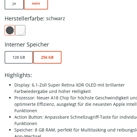
ja
nein
Herstellerfarbe:
schwarz
Interner Speicher
128 GB
256 GB
Highlights:
Display: 6,1-Zoll Super Retina XDR OLED mit brillanter
Farbwiedergabe und hoher Helligkeit
Prozessor: Neuer A18 Chip für höchste Geschwindigkeit un
optimierte Effizienz, ausgelegt für die neuesten Apple Intel
Funktionen
Action Button: Anpassbare Schnellzugriff-Taste für individu
Funktionen
Speicher: 8 GB RAM, perfekt für Multitasking und reibungs
App-Wechsel.