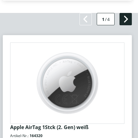
1
/
4
Apple AirTag 1Stck (2. Gen) weiß
Artikel-Nr.:
164320