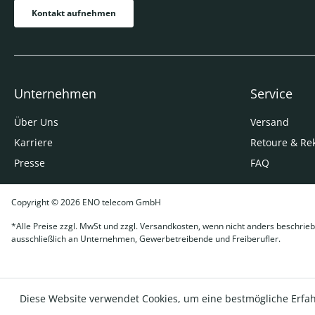
Kontakt aufnehmen
Unternehmen
Service
Über Uns
Versand
Karriere
Retoure & Re
Presse
FAQ
Copyright © 2026 ENO telecom GmbH
*Alle Preise zzgl. MwSt und zzgl. Versandkosten, wenn nicht anders beschrieb
ausschließlich an Unternehmen, Gewerbetreibende und Freiberufler.
Diese Website verwendet Cookies, um eine bestmögliche Erfa