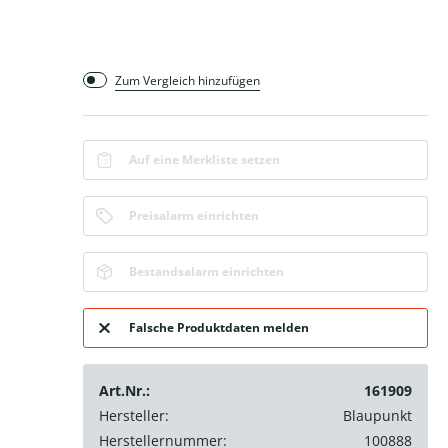
Zum Vergleich hinzufügen
Auf eine Merkliste setzen
Preisalarm einrichten
Bestandsalarm einrichten
Falsche Produktdaten melden
Art.Nr.:
161909
Hersteller:
Blaupunkt
Herstellernummer:
100888