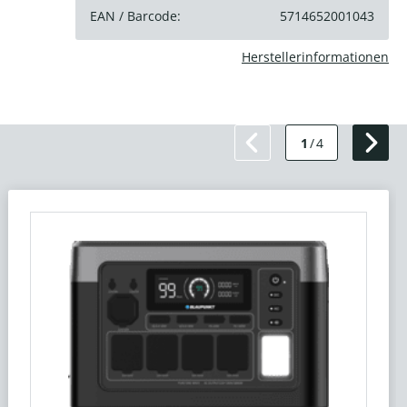
EAN / Barcode:
5714652001043
Herstellerinformationen
1
/
4