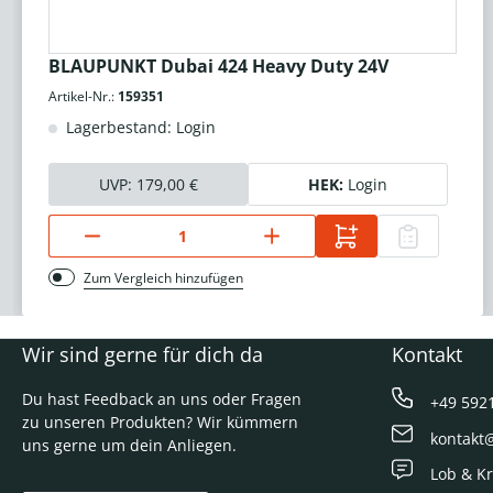
BLAUPUNKT Dubai 424 Heavy Duty 24V
Artikel-Nr.:
159351
Lagerbestand: Login
UVP:
179,00 €
HEK:
Login
Zum Vergleich hinzufügen
Wir sind gerne für dich da
Kontakt
Du hast Feedback an uns oder Fragen
+49 592
zu unseren Produkten? Wir kümmern
kontakt
uns gerne um dein Anliegen.
Lob & Kr