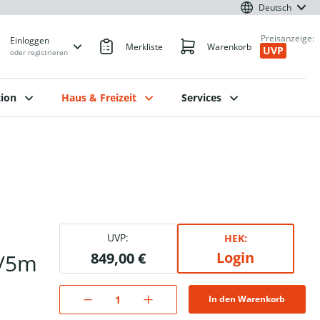
Deutsch
Preisanzeige:
Einloggen
Merkliste
Warenkorb
UVP
oder registrieren
ion
Haus & Freizeit
Services
UVP:
HEK:
Login
W/5m
849,00 €
In den Warenkorb