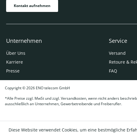
Kontakt aufnehmen
Unternehmen
Service
Über Uns
Versand
Karriere
Retoure & Re
Presse
FAQ
Copyright © 2026 ENO telecom GmbH
*Alle Preise zzgl. MwSt und zzgl. Versandkosten, wenn nicht anders beschrieb
ausschließlich an Unternehmen, Gewerbetreibende und Freiberufler.
Diese Website verwendet Cookies, um eine bestmögliche Erfa