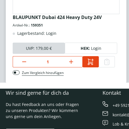
BLAUPUNKT Dubai 424 Heavy Duty 24V
Artikel-Nr.:
159351
Lagerbestand: Login
UVP:
179,00 €
HEK:
Login
Zum Vergleich hinzufügen
Wir sind gerne für dich da
Kontakt
Du hast Feedback an uns oder Fragen
+49 592
zu unseren Produkten? Wir kümmern
kontakt
uns gerne um dein Anliegen.
Lob & Kr