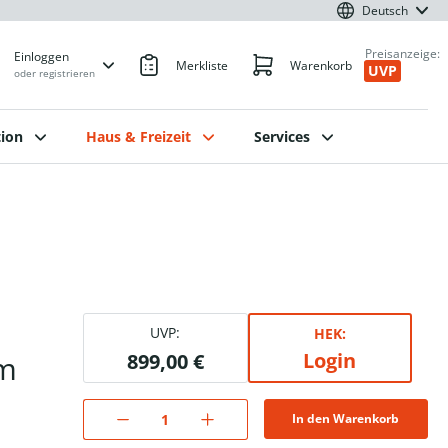
Deutsch
Preisanzeige:
Einloggen
Merkliste
Warenkorb
UVP
oder registrieren
ion
Haus & Freizeit
Services
UVP:
HEK:
Login
5m
899,00 €
In den Warenkorb