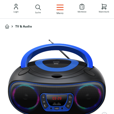
DE
Login
Merkliste
Warenkorb
Suche
Menü
TV & Audio