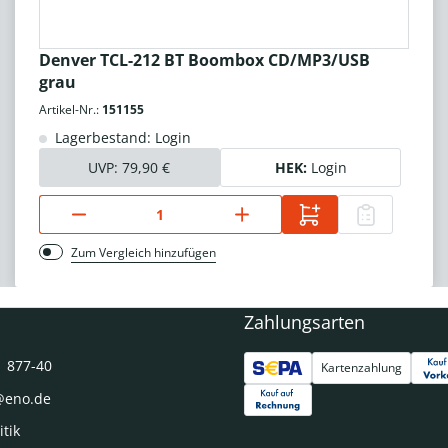
Denver TCL-212 BT Boombox CD/MP3/USB
grau
Artikel-Nr.:
151155
Lagerbestand: Login
UVP:
79,90 €
HEK:
Login
Zum Vergleich hinzufügen
Zahlungsarten
1 877-40
Kartenzahlung
@eno.de
itik