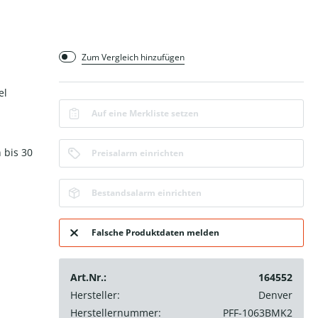
Zum Vergleich hinzufügen
el
Auf eine Merkliste setzen
 bis 30
Preisalarm einrichten
Bestandsalarm einrichten
Falsche Produktdaten melden
Art.Nr.:
164552
Hersteller:
Denver
Herstellernummer:
PFF-1063BMK2