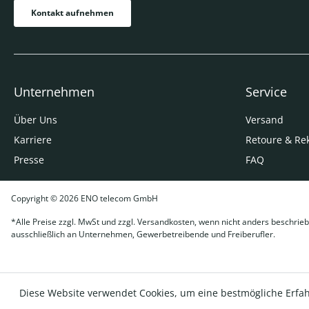
Kontakt aufnehmen
Unternehmen
Service
Über Uns
Versand
Karriere
Retoure & Re
Presse
FAQ
Copyright © 2026 ENO telecom GmbH
*Alle Preise zzgl. MwSt und zzgl. Versandkosten, wenn nicht anders beschrieb
ausschließlich an Unternehmen, Gewerbetreibende und Freiberufler.
Diese Website verwendet Cookies, um eine bestmögliche Erfa