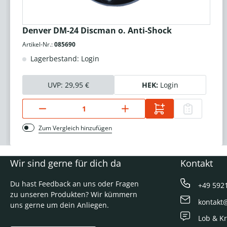
Denver DM-24 Discman o. Anti-Shock
Artikel-Nr.:
085690
Lagerbestand: Login
UVP:
29,95 €
HEK:
Login
Zum Vergleich hinzufügen
Wir sind gerne für dich da
Kontakt
Du hast Feedback an uns oder Fragen
+49 592
zu unseren Produkten? Wir kümmern
kontakt
uns gerne um dein Anliegen.
Lob & Kr