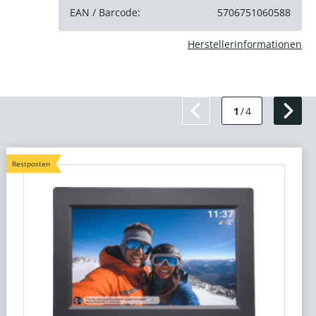
EAN / Barcode:
5706751060588
Herstellerinformationen
1
/
4
Restposten