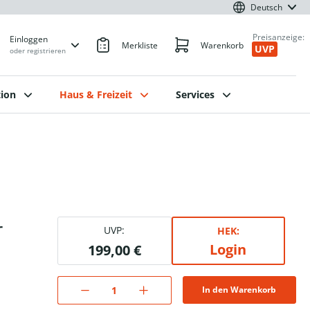
Deutsch
Preisanzeige:
Einloggen
Merkliste
Warenkorb
UVP
oder registrieren
ion
Haus & Freizeit
Services
r
UVP:
HEK:
Login
199,00 €
In den Warenkorb