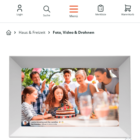
DE
Login
Merkliste
Warenkorb
Suche
Menü
Haus & Freizeit
Foto, Video & Drohnen