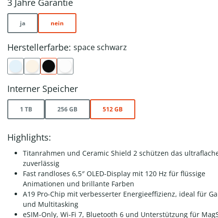
3 Jahre Garantie
ja
nein
Herstellerfarbe:
space schwarz
Interner Speicher
1 TB
256 GB
512 GB
Highlights:
Titanrahmen und Ceramic Shield 2 schützen das ultraflach
zuverlässig
Fast randloses 6,5″ OLED-Display mit 120 Hz für flüssige
Animationen und brillante Farben
A19 Pro-Chip mit verbesserter Energieeffizienz, ideal für G
und Multitasking
eSIM-Only, Wi-Fi 7, Bluetooth 6 und Unterstützung für Mag