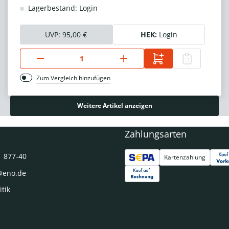
Lagerbestand: Login
UVP:
95,00 €
HEK:
Login
Zum Vergleich hinzufügen
Weitere Artikel anzeigen
Zahlungsarten
1 877-40
Kartenzahlung
@eno.de
itik