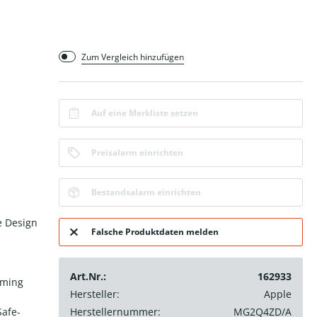
Zum Vergleich hinzufügen
Auf eine Merkliste setzen
Preisalarm einrichten
Bestandsalarm einrichten
e Design
Falsche Produktdaten melden
Art.Nr.:
162933
aming
Hersteller:
Apple
Safe-
Herstellernummer:
MG2Q4ZD/A