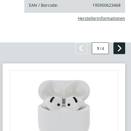
EAN / Barcode:
195950623468
Herstellerinformationen
1
/
4