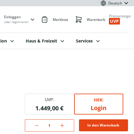
Deutsch
Preisanzeige:
Einloggen
Merkliste
Warenkorb
UVP
oder registrieren
ion
Haus & Freizeit
Services
UVP:
HEK:
Login
1.449,00 €
In den Warenkorb