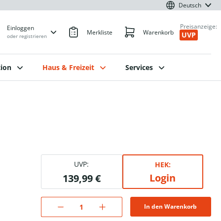
Deutsch
Preisanzeige:
Einloggen
Merkliste
Warenkorb
UVP
oder registrieren
ion
Haus & Freizeit
Services
UVP:
HEK:
Login
139,99 €
In den Warenkorb