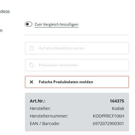
ideos
Zum Vergleich hinzufügen
on
Auf eine Merkliste setzen
Preisalarm einrichten
Falsche Produktdaten melden
Art.Nr.:
164375
Hersteller:
Kodak
Herstellernummer:
KODPFRCF106H
EAN / Barcode:
6972072900301