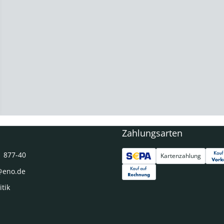
Zahlungsarten
1 877-40
Kartenzahlung
@eno.de
itik