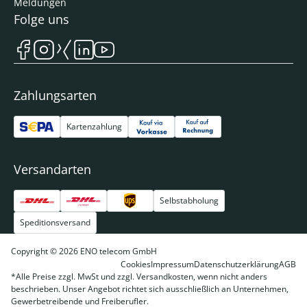
Meldungen
Folge uns
Zahlungsarten
Kartenzahlung
Versandarten
Selbstabholung
Speditionsversand
Copyright © 2026 ENO telecom GmbH
Cookies
Impressum
Datenschutzerklärung
AGB
*Alle Preise zzgl. MwSt und zzgl. Versandkosten, wenn nicht anders
beschrieben. Unser Angebot richtet sich ausschließlich an Unternehmen,
Gewerbetreibende und Freiberufler.