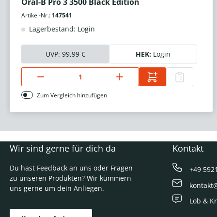
Oral-B Pro 3 3500 Black Edition
Artikel-Nr.:
147541
Lagerbestand: Login
UVP:
99,99 €
HEK:
Login
Zum Vergleich hinzufügen
Wir sind gerne für dich da
Kontakt
Du hast Feedback an uns oder Fragen
+49 592
zu unseren Produkten? Wir kümmern
kontakt
uns gerne um dein Anliegen.
Lob & Kr