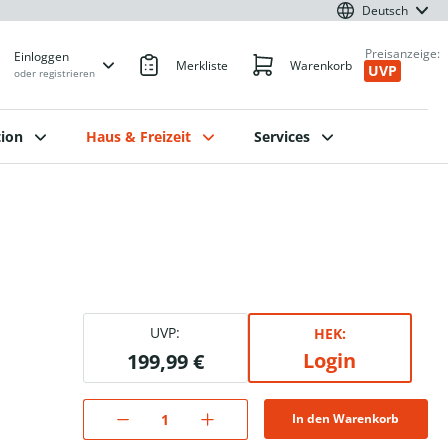
Deutsch
Preisanzeige:
Einloggen
Merkliste
Warenkorb
UVP
oder registrieren
ion
Haus & Freizeit
Services
UVP:
HEK:
Login
199,99 €
In den Warenkorb