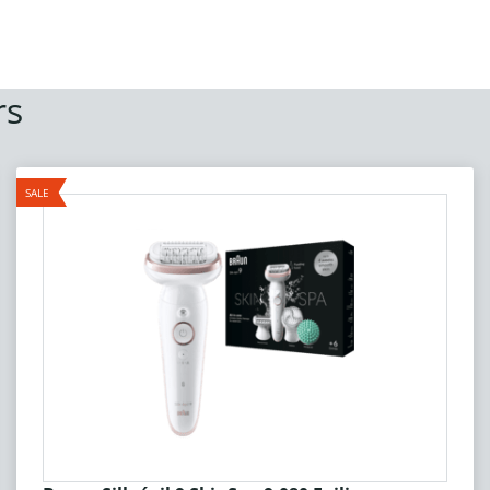
rs
SALE