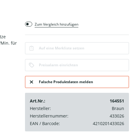
Zum Vergleich hinzufügen
tze
/Min. für
Auf eine Merkliste setzen
Preisalarm einrichten
Falsche Produktdaten melden
Art.Nr.:
164551
Hersteller:
Braun
Herstellernummer:
433026
EAN / Barcode:
4210201433026