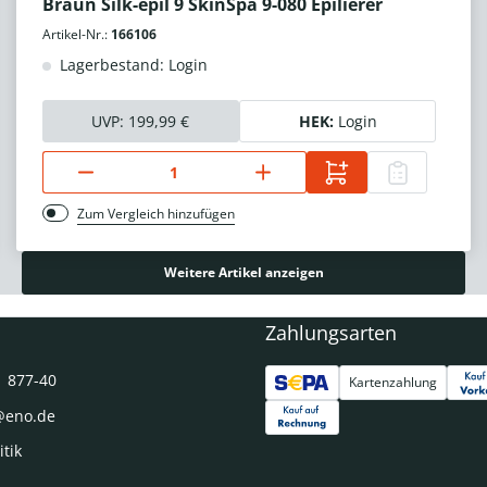
Braun Silk-épil 9 SkinSpa 9-080 Epilierer
Artikel-Nr.:
166106
Lagerbestand: Login
UVP:
199,99 €
HEK:
Login
Zum Vergleich hinzufügen
Weitere Artikel anzeigen
Zahlungsarten
1 877-40
Kartenzahlung
@eno.de
itik