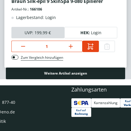
Braun Silk-épil 9 SkinSpa 9-080 Epilierer
Artikel-Nr.:
166106
Lagerbestand: Login
UVP:
199,99 €
HEK:
Login
Zum Vergleich hinzufügen
Weitere Artikel anzeigen
Zahlungsarten
1 877-40
Kartenzahlung
@eno.de
itik