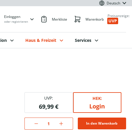
Deutsch
Preisanzeige:
Einloggen
Merkliste
Warenkorb
UVP
oder registrieren
ion
Haus & Freizeit
Services
UVP:
HEK:
Login
69,99 €
In den Warenkorb