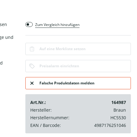
osen
Zum Vergleich hinzufügen
ige und
Auf eine Merkliste setzen
nd
Preisalarm einrichten
Falsche Produktdaten melden
Art.Nr.:
164987
Hersteller:
Braun
Herstellernummer:
HC5530
EAN / Barcode:
4987176251046