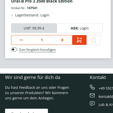
Oral-B Pro 3 3500 Black Edition
Artikel-Nr.:
147541
Lagerbestand: Login
UVP:
99,99 €
HEK:
Login
Zum Vergleich hinzufügen
Wir sind gerne für dich da
Kontakt
Du hast Feedback an uns oder Fragen
+49 592
zu unseren Produkten? Wir kümmern
kontakt
uns gerne um dein Anliegen.
Lob & Kr