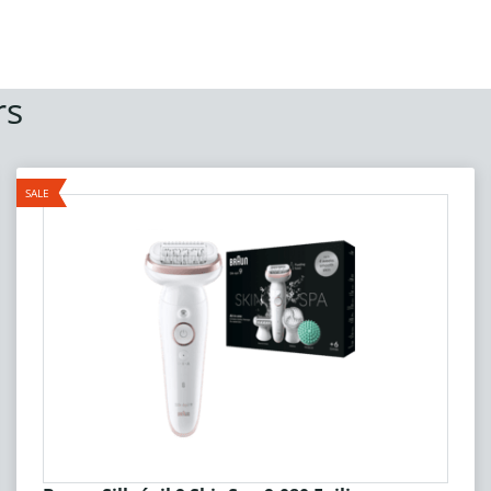
rs
SALE