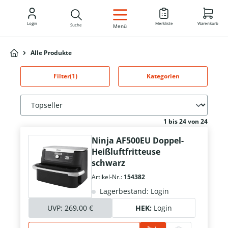
DE
Login
Merkliste
Warenkorb
Suche
Menü
Alle Produkte
Filter
(1)
Kategorien
1 bis 24 von 24
Ninja AF500EU Doppel-
Heißluftfritteuse
schwarz
Artikel-Nr.:
154382
Lagerbestand: Login
UVP:
269,00 €
HEK:
Login