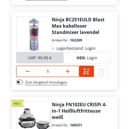
Ninja BC251EULD Blast
Max kabelloser
Standmixer lavendel
Artikel-Nr.:
162269
Lagerbestand: Login
UVP:
99,99 €
HEK:
Login
Zum Vergleich hinzufügen
NEU
Ninja FN102EU CRISPi 4-
in-1 Heißluftfritteuse
weiß
Artikel-Nr.:
166531