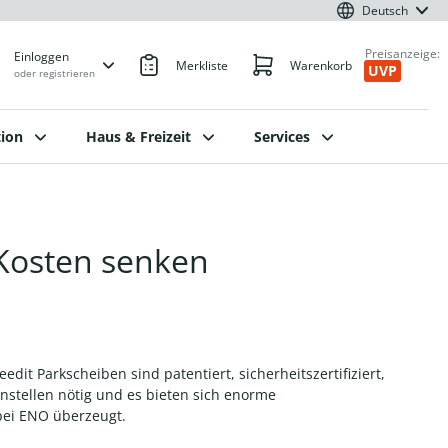
Deutsch
Preisanzeige:
Einloggen
Merkliste
Warenkorb
UVP
oder registrieren
ion
Haus & Freizeit
Services
Kosten senken
dit Parkscheiben sind patentiert, sicherheitszertifiziert,
instellen nötig und es bieten sich enorme
 bei ENO überzeugt.