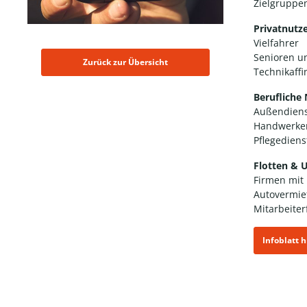
Zielgruppen
Privatnutz
Vielfahrer
Senioren u
Zurück zur Übersicht
Technikaff
Berufliche
Außendiens
Handwerker
Pflegedien
Flotten &
Firmen mit
Autovermie
Mitarbeite
Infoblatt 