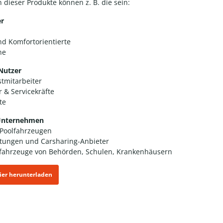
 dieser Produkte können z. B. die sein:
er
nd Komfortorientierte
ine
 Nutzer
tmitarbeiter
 & Servicekräfte
ste
 Unternehmen
 Poolfahrzeugen
tungen und Carsharing-Anbieter
rfahrzeuge von Behörden, Schulen, Krankenhäusern
hier herunterladen