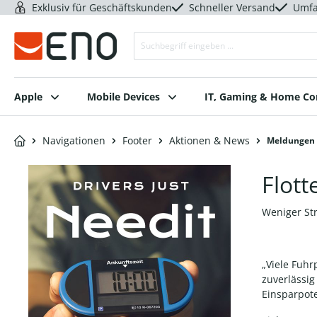
Exklusiv für Geschäftskunden
Schneller Versand
Umfa
Apple
Mobile Devices
IT, Gaming & Home C
Navigationen
Footer
Aktionen & News
Meldungen
Flot
Weniger Str
„Viele Fuhr
zuverlässig
Einsparpote