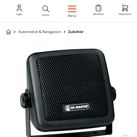
DE
Login
Merkliste
Warenkorb
Suche
Menü
Automotive & Navigation
Zubehör