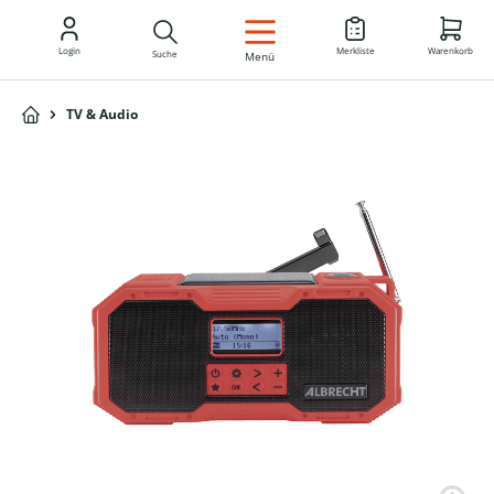
DE
Login
Merkliste
Warenkorb
Suche
Menü
TV & Audio