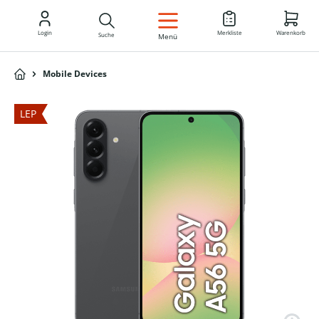
DE
Login
Merkliste
Warenkorb
Suche
Menü
Mobile Devices
LEP