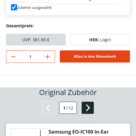
Zubehör ausgewählt
Gesamtpreis:
UVP:
381,90
€
HEK:
Login
Alles in den Warenkorb
Original Zubehör
1
/
12
Samsung EO-IC100 In-Ear