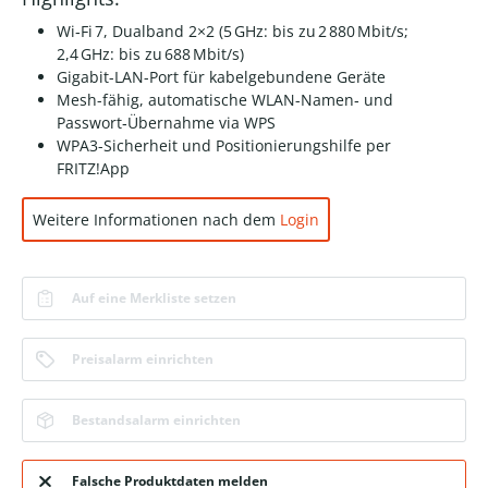
Wi‑Fi 7, Dualband 2×2 (5 GHz: bis zu 2 880 Mbit/s;
2,4 GHz: bis zu 688 Mbit/s)
Gigabit-LAN-Port für kabelgebundene Geräte
Mesh-fähig, automatische WLAN-Namen‑ und
Passwort‑Übernahme via WPS
WPA3-Sicherheit und Positionierungshilfe per
FRITZ!App
Weitere Informationen nach dem
Login
Auf eine Merkliste setzen
Preisalarm einrichten
Bestandsalarm einrichten
Falsche Produktdaten melden