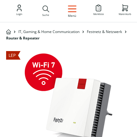
DE
Login
Merkliste
Warenkorb
Suche
Menü
IT, Gaming & Home Communication
Festnetz & Netzwerk
Router & Repeater
LEP