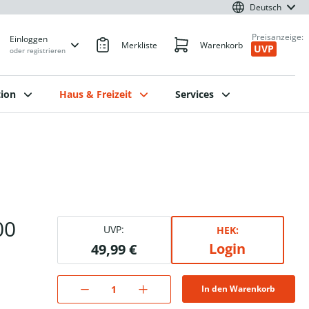
Deutsch
Preisanzeige:
Einloggen
Merkliste
Warenkorb
UVP
oder registrieren
ion
Haus & Freizeit
Services
00
UVP:
HEK:
Login
49,99 €
In den Warenkorb