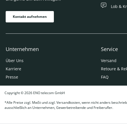
Lob & Kr
Kontakt aufnehmen
Unternehmen
Service
Über Uns
Versand
Karriere
Retoure & Re
Presse
FAQ
Copyright © 2026 ENO telecom GmbH
*Alle Preise zzgl. MwSt und zzgl. Versandkosten, wenn nicht anders beschrieb
ausschließlich an Unternehmen, Gewerbetreibende und Freiberufler.