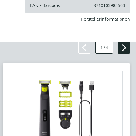
EAN / Barcode:
8710103985563
Herstellerinformationen
1
/
4