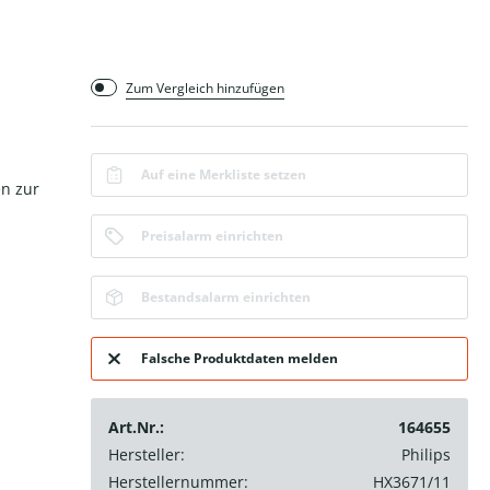
Zum Vergleich hinzufügen
Auf eine Merkliste setzen
en zur
Preisalarm einrichten
Bestandsalarm einrichten
Falsche Produktdaten melden
Art.Nr.:
164655
Hersteller:
Philips
Herstellernummer:
HX3671/11