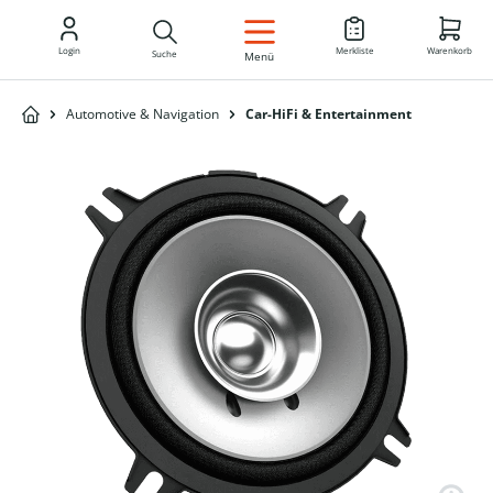
DE
Login
Merkliste
Warenkorb
Suche
Menü
Automotive & Navigation
Car-HiFi & Entertainment