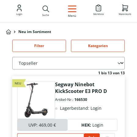
DE
Login
Merkliste
Warenkorb
Suche
Menü
Neu im Sortiment
Filter
Kategorien
1 bis 13 von 13
NEU
Segway Ninebot
KickScooter E3 PRO D
Artikel-Nr.:
166530
Lagerbestand: Login
UVP:
469,00 €
HEK:
Login