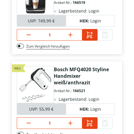
schwarz
Artikel-Nr.:
166519
Lagerbestand: Login
UVP:
749,99 €
HEK:
Login
Zum Vergleich hinzufügen
NEU
Bosch MFQ4020 Styline
Handmixer
weiß/anthrazit
Artikel-Nr.:
166521
Lagerbestand: Login
UVP:
55,99 €
HEK:
Login