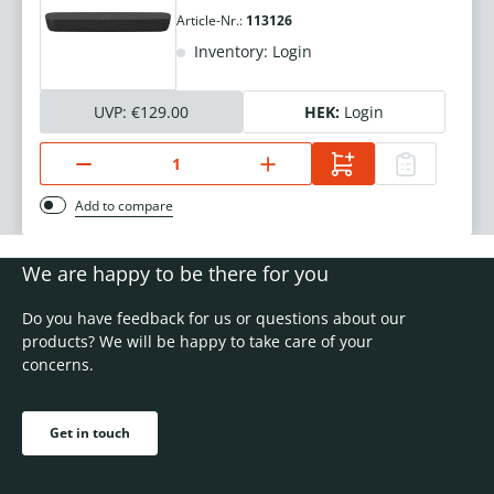
Article-Nr.:
113126
Inventory: Login
UVP:
€129.00
HEK:
Login
Add to compare
We are happy to be there for you
Do you have feedback for us or questions about our
products? We will be happy to take care of your
concerns.
Get in touch