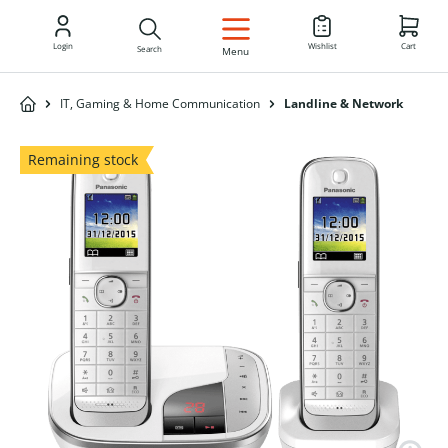
EN
Login
Wishlist
Cart
Search
Menu
IT, Gaming & Home Communication
Landline & Network
Remaining stock