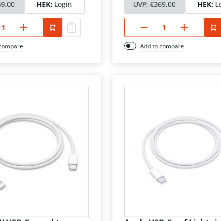
69.00
HEK:
Login
UVP:
€369.00
HEK:
L
 compare
Add to compare