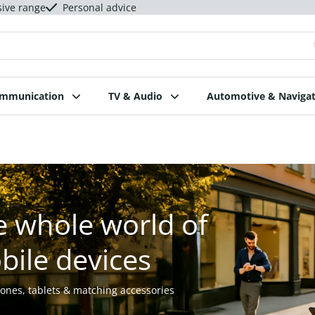
sive range
Personal advice
ommunication
TV & Audio
Automotive & Navigat
e whole world of
bile devices
nes, tablets & matching accessories