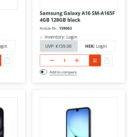
Samsung Galaxy A16 SM-A165F
4GB 128GB black
Article-Nr.:
159063
Inventory: Login
ogin
UVP:
€159.00
HEK:
Login
Add to compare