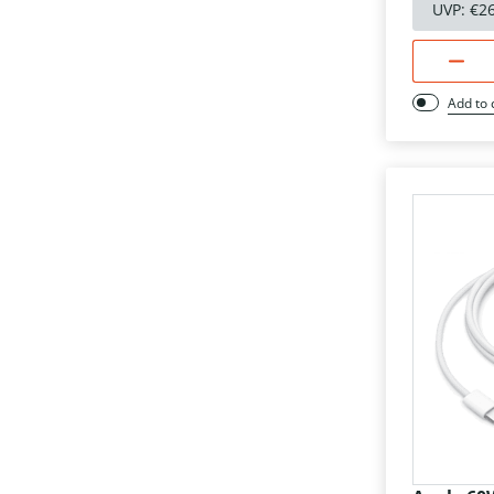
UVP:
€2
Add to