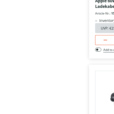
Apple 60
Ladekabe
Article-Nr.:
1
Inventor
UVP:
€2
Add to