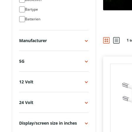
Bartype
Batterien
Bookcover
Datenkabel
Manufacturer
1 t
Datenumwandler
Displayschutz
5G
Displayschutz für Smartphones
Displayschutz für Tablets
12 Volt
Dockingstation
Eingabestifte
24 Volt
Fitnessarmband
Flip Cover
Display/screen size in inches
Halterungen