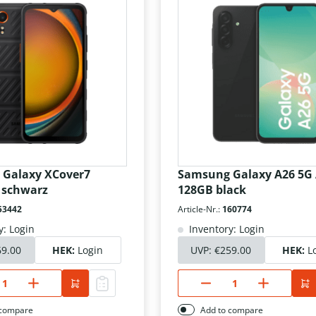
Galaxy XCover7
Samsung Galaxy A26 5G
 schwarz
128GB black
53442
Article-Nr.:
160774
y: Login
Inventory: Login
69.00
HEK:
Login
UVP:
€259.00
HEK:
L
 compare
Add to compare