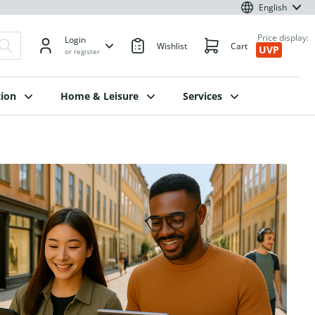
English
Price display:
Login
Wishlist
Cart
UVP
or register
ion
Home & Leisure
Services