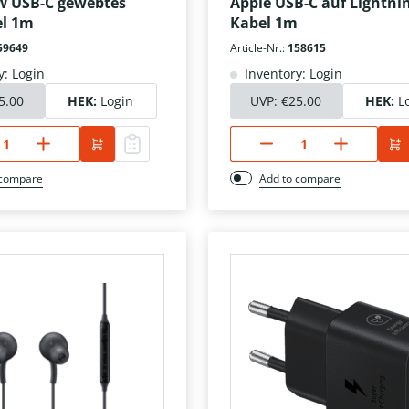
W USB-C gewebtes
Apple USB-C auf Lightni
l 1m
Kabel 1m
59649
Article-Nr.:
158615
y: Login
Inventory: Login
5.00
HEK:
Login
UVP:
€25.00
HEK:
L
 compare
Add to compare