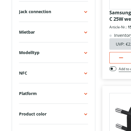
Kfz-Ladegerät (12 Volt)
Jack connection
Samsung 
Kfz-Ladegerät (12/24 Volt)
C 25W we
Kids-Watch
Article-Nr.:
1
Mietbar
Klapphandy
Inventor
Klebepatch
UVP:
€2
Kopfhörer/Headsets kabelgebunden
Modelltyp
Kopfhörer/Headsets kabellos
Add to
Lade-/Datenkabel
NFC
Lademodul
Ladeschutzhülle
Platform
Lautsprecher
Netzteil (220V)
Product color
Passiv-Halter
Powerbank