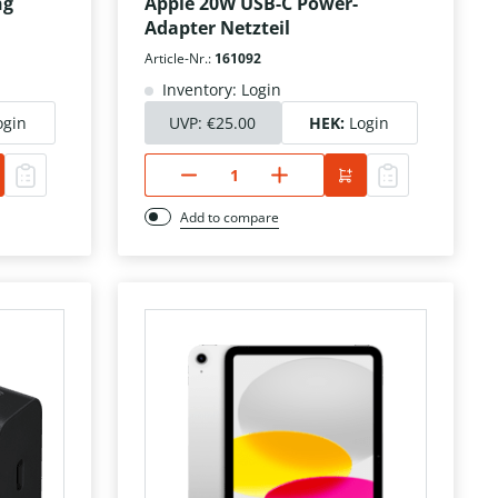
ng
Apple 20W USB-C Power-
Adapter Netzteil
Article-Nr.:
161092
Inventory: Login
ogin
UVP:
€25.00
HEK:
Login
Add to compare