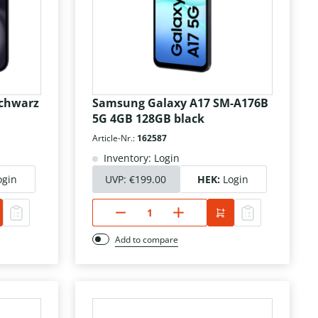
schwarz
Samsung Galaxy A17 SM-A176B
5G 4GB 128GB black
Article-Nr.:
162587
Inventory: Login
ogin
UVP:
€199.00
HEK:
Login
Add to compare