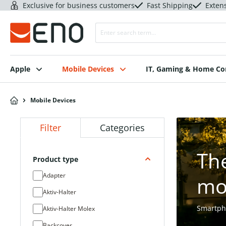
Exclusive for business customers
Fast Shipping
Exten
Apple
Mobile Devices
IT, Gaming & Home C
Mobile Devices
Filter
Categories
Th
Product type
Adapter
mo
Aktiv-Halter
Smartpho
Aktiv-Halter Molex
Backcover