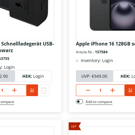
Schnellladegerät USB-
Apple iPhone 16 128GB 
hwarz
Article-Nr.:
157584
53755
Inventory: Login
y: Login
2.90
HEK:
Login
UVP:
€949.00
HEK:
L
 compare
Add to compare
LEP