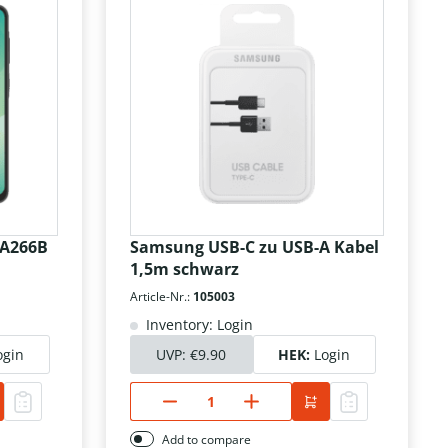
 A266B
Samsung USB-C zu USB-A Kabel
1,5m schwarz
Article-Nr.:
105003
Inventory: Login
ogin
UVP:
€9.90
HEK:
Login
Add to compare