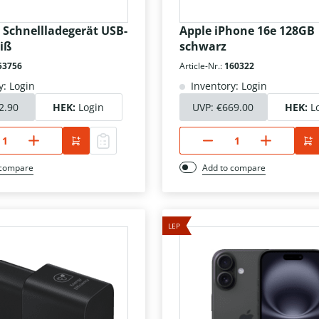
Schnellladegerät USB-
Apple iPhone 16e 128GB
iß
schwarz
53756
Article-Nr.:
160322
y: Login
Inventory: Login
2.90
HEK:
Login
UVP:
€669.00
HEK:
L
 compare
Add to compare
LEP