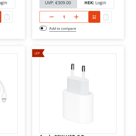
ogin
UVP:
€309.00
HEK:
Login
Add to compare
LEP