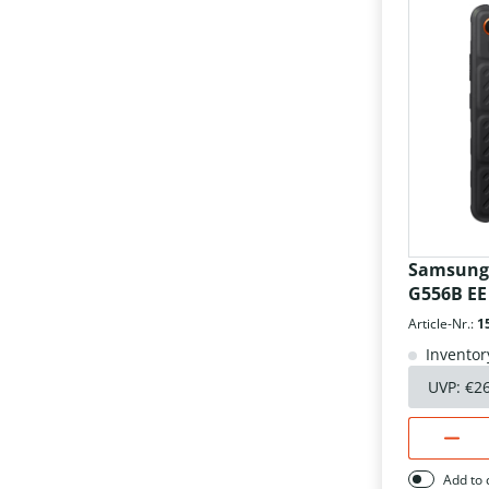
USB-Ladegerät
USB Kabel
USB Typ C Ladegeräte
Ventilatoren
Verlängerungsarm
Wandladestation
eBook Reader
elektrische Luftpumpen/
Samsung 
Kompressoren
G556B EE
Article-Nr.:
1
Inventor
UVP:
€2
Add to