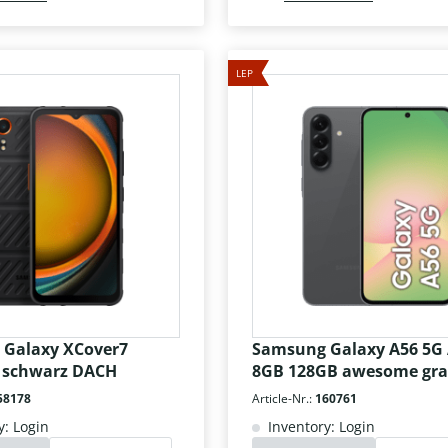
LEP
Galaxy XCover7
Samsung Galaxy A56 5G
 schwarz DACH
8GB 128GB awesome gra
58178
Article-Nr.:
160761
y: Login
Inventory: Login