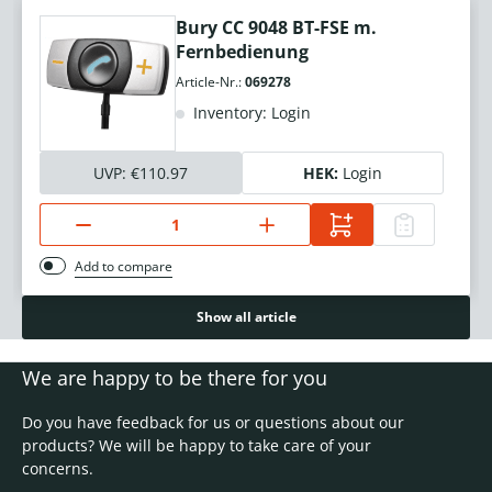
Bury CC 9048 BT-FSE m.
Fernbedienung
Article-Nr.:
069278
Inventory: Login
UVP:
€110.97
HEK:
Login
Add to compare
Show all article
We are happy to be there for you
Do you have feedback for us or questions about our
products? We will be happy to take care of your
concerns.