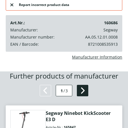
Report incorrect product data
Art.Nr.:
160686
Manufacturer:
Segway
Manufacturer number:
AA.05.12.01.0008
EAN / Barcode:
8721008535913
Manufacturer Information
Further products of manufacturer
1
/
3
Segway Ninebot KickScooter
E3 D
Article-Nr.:
165847