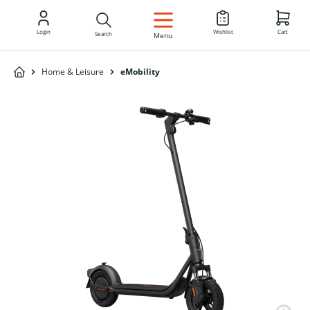
EN
Login
Wishlist
Cart
Search
Menu
Home & Leisure
eMobility