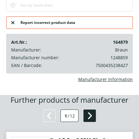
Set up stock alert
Report incorrect product data
Art.Nr.:
164879
Manufacturer:
Braun
Manufacturer number:
1248859
EAN / Barcode:
7500435238427
Manufacturer Information
Further products of manufacturer
1
/
12