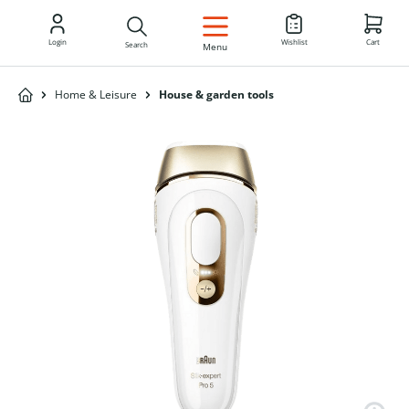
EN
Login
Wishlist
Cart
Search
Menu
Home & Leisure
House & garden tools