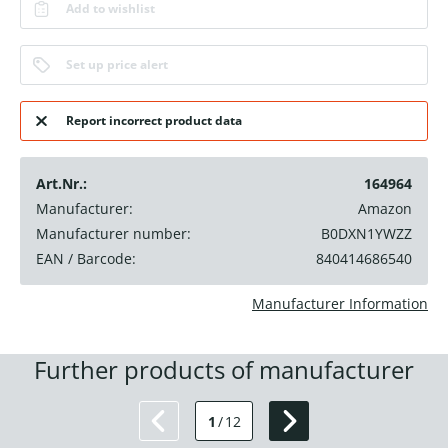
Add to wishlist
Set up price alert
Report incorrect product data
Art.Nr.:
164964
Manufacturer:
Amazon
Manufacturer number:
B0DXN1YWZZ
EAN / Barcode:
840414686540
Manufacturer Information
Further products of manufacturer
1
/
12