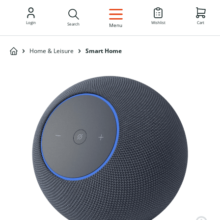
EN
Login
Wishlist
Cart
Search
Menu
Home & Leisure
Smart Home