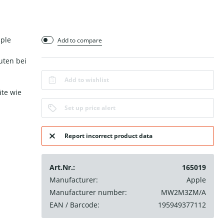
pple
Add to compare
uten bei
Add to wishlist
äte wie
Set up price alert
Report incorrect product data
Art.Nr.:
165019
Manufacturer:
Apple
Manufacturer number:
MW2M3ZM/A
EAN / Barcode:
195949377112