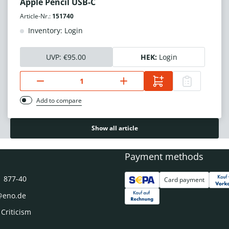
Apple Pencil USB-C
Article-Nr.:
151740
Inventory: Login
UVP:
€95.00
HEK:
Login
Add to compare
Show all article
Payment methods
1 877-40
Card payment
@eno.de
 Criticism