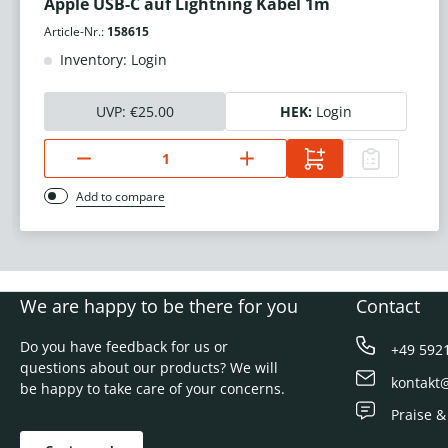
Apple USB-C auf Lightning Kabel 1m
Article-Nr.:
158615
Inventory: Login
UVP:
€25.00
HEK:
Login
Add to compare
We are happy to be there for you
Contact
Do you have feedback for us or
+49 592
questions about our products? We will
kontakt
be happy to take care of your concerns.
Praise &