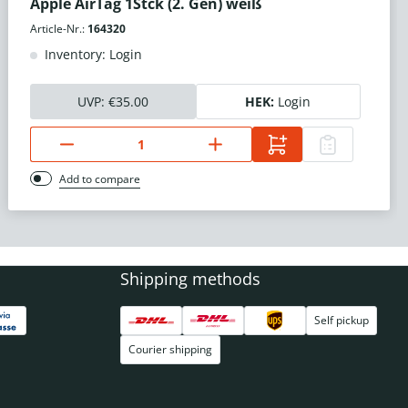
Apple AirTag 1Stck (2. Gen) weiß
Article-Nr.:
164320
Inventory: Login
UVP:
€35.00
HEK:
Login
Add to compare
Shipping methods
Self pickup
Courier shipping