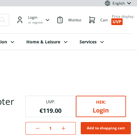
English
Price display:
Login
Wishlist
Cart
UVP
or register
ion
Home & Leisure
Services
ter
UVP:
HEK:
Login
€119.00
Add to shopping cart