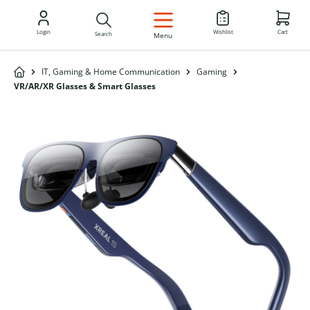
EN
Login
Wishlist
Cart
Search
Menu
IT, Gaming & Home Communication
Gaming
VR/AR/XR Glasses & Smart Glasses