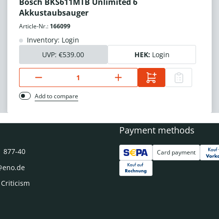
Bosch BKS611MTB Unlimited 6
Akkustaubsauger
Article-Nr.:
166099
Inventory: Login
UVP:
€539.00
HEK:
Login
Add to compare
Payment methods
1 877-40
Card payment
@eno.de
 Criticism