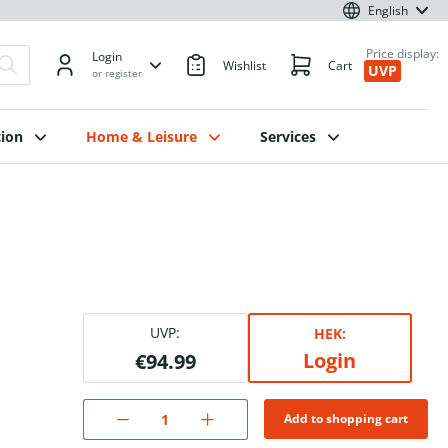
English
Price display:
Login
Wishlist
Cart
UVP
or register
ion
Home & Leisure
Services
UVP:
HEK:
Login
€94.99
Add to shopping cart