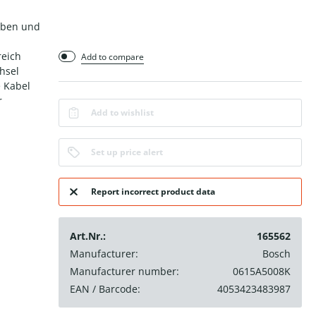
auben und
reich
Add to compare
hsel
e Kabel
r
Add to wishlist
Set up price alert
Report incorrect product data
Art.Nr.:
165562
Manufacturer:
Bosch
Manufacturer number:
0615A5008K
EAN / Barcode:
4053423483987