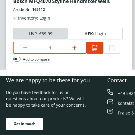
Bosch MFQ4070 Styline Handmixer weiß
Article-Nr.:
165112
Inventory: Login
UVP:
€89.99
HEK:
Login
Add to compare
We are happy to be there for you
Contact
Do you have feedback for us or
+49 592
questions about our products? We will
kontakt
be happy to take care of your concerns.
Praise &
Get in touch