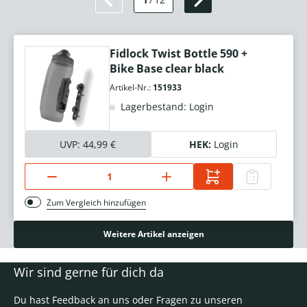
Fidlock Twist Bottle 590 +
Bike Base clear black
Artikel-Nr.:
151933
Lagerbestand: Login
UVP:
44,99 €
HEK:
Login
Zum Vergleich hinzufügen
Weitere Artikel anzeigen
Wir sind gerne für dich da
Du hast Feedback an uns oder Fragen zu unseren