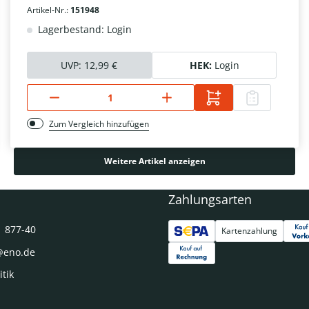
Artikel-Nr.:
151948
Lagerbestand: Login
UVP:
12,99 €
HEK:
Login
Zum Vergleich hinzufügen
Weitere Artikel anzeigen
Zahlungsarten
1 877-40
Kartenzahlung
@eno.de
itik