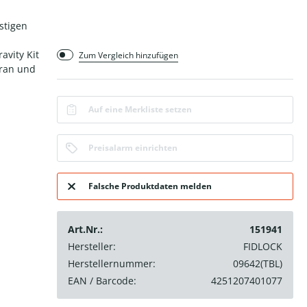
stigen
avity Kit
Zum Vergleich hinzufügen
bran und
Auf eine Merkliste setzen
Preisalarm einrichten
Falsche Produktdaten melden
Art.Nr.:
151941
Hersteller:
FIDLOCK
Herstellernummer:
09642(TBL)
EAN / Barcode:
4251207401077