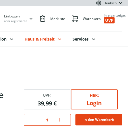
Deutsch
Preisanzeige:
Einloggen
Merkliste
Warenkorb
UVP
oder registrieren
ion
Haus & Freizeit
Services
e
UVP:
HEK:
Login
39,99 €
In den Warenkorb