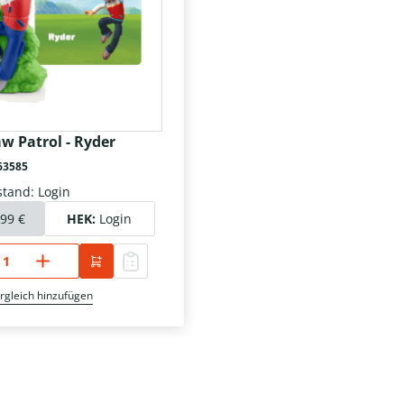
w Patrol - Ryder
63585
tand: Login
,99 €
HEK:
Login
rgleich hinzufügen