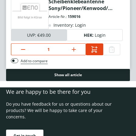
Scheibenklebeantenne
Sony/Pioneer/Kenwood/...
Article-Nr.:
159016
Inventory: Login
UVP:
€49.00
HEK:
Login
Add to compare
Show all article
We are happy to be there for you
Do you have feedback for us or questions about our
products? We will be happy to take care of your
concerns.
Get in touch