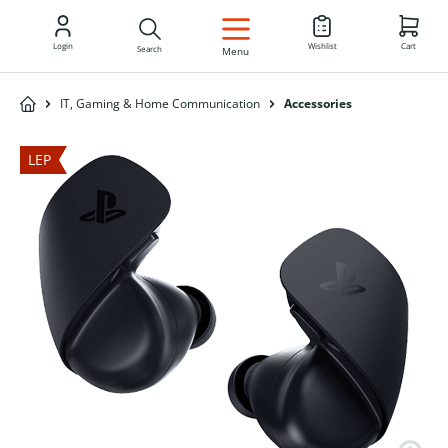
EN
Login
Wishlist
Cart
Search
Menu
IT, Gaming & Home Communication
Accessories
LEP