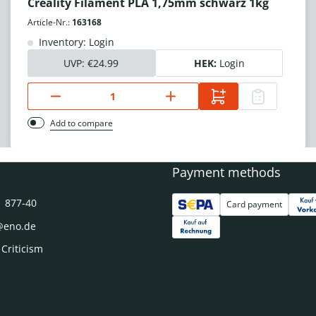
Creality Filament PLA 1,75mm schwarz 1kg
Article-Nr.:
163168
Inventory: Login
UVP:
€24.99
HEK:
Login
Add to compare
Payment methods
1 877-40
Card payment
@eno.de
 Criticism