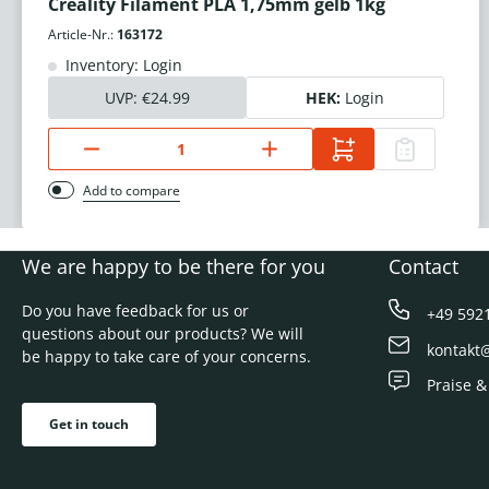
Creality Filament PLA 1,75mm gelb 1kg
Article-Nr.:
163172
Inventory: Login
UVP:
€24.99
HEK:
Login
Add to compare
We are happy to be there for you
Contact
Do you have feedback for us or
+49 592
questions about our products? We will
kontakt
be happy to take care of your concerns.
Praise &
Get in touch