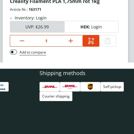
Creality Filament PLA 1,75mm rot 1kg
Article-Nr.:
163171
Inventory: Login
UVP:
€26.99
HEK:
Login
Add to compare
Shipping methods
Self pickup
Courier shipping