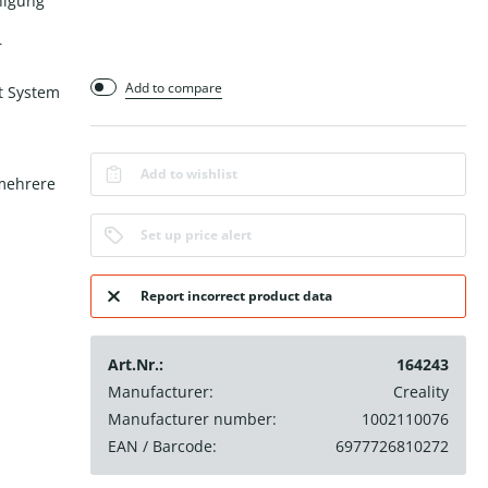
nigung
r
Add to compare
t System
Add to wishlist
mehrere
Set up price alert
Report incorrect product data
Art.Nr.:
164243
Manufacturer:
Creality
Manufacturer number:
1002110076
EAN / Barcode:
6977726810272