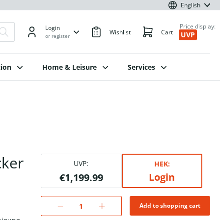
English
Price display:
Login
Wishlist
Cart
UVP
or register
ion
Home & Leisure
Services
cker
UVP:
HEK:
Login
€1,199.99
Add to shopping cart