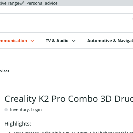
sive range
Personal advice
ommunication
TV & Audio
Automotive & Navigat
evices
Creality K2 Pro Combo 3D Dru
Inventory: Login
Highlights: