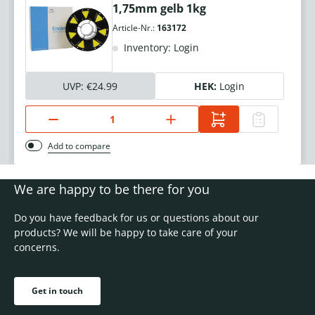
1,75mm gelb 1kg
Article-Nr.:
163172
Inventory: Login
UVP:
€24.99
HEK:
Login
Add to compare
We are happy to be there for you
Do you have feedback for us or questions about our
products? We will be happy to take care of your
concerns.
Get in touch