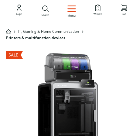
EN
Login
Wishlist
Cart
Search
Menu
IT, Gaming & Home Communication
Printers & multifunction devices
SALE