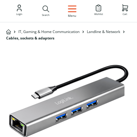
EN
Login
Wishlist
Cart
Search
Menu
IT, Gaming & Home Communication
Landline & Network
Cables, sockets & adapters