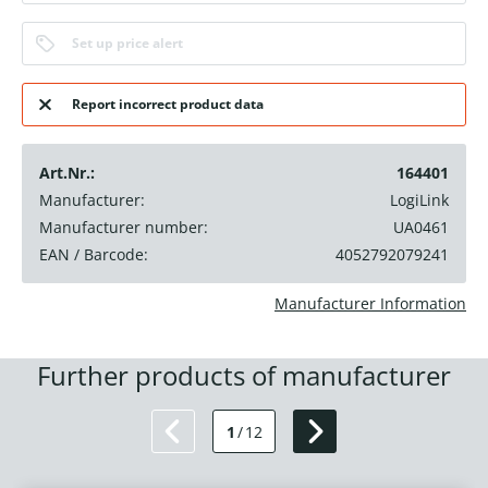
Set up price alert
Report incorrect product data
Art.Nr.:
164401
Manufacturer:
LogiLink
Manufacturer number:
UA0461
EAN / Barcode:
4052792079241
Manufacturer Information
Further products of manufacturer
1
/
12