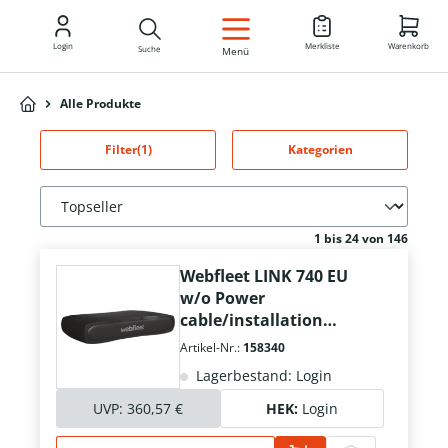
DE
Login
Merkliste
Warenkorb
Suche
Menü
Alle Produkte
Filter
(1)
Kategorien
1 bis 24 von 146
Webfleet LINK 740 EU
w/o Power
cable/installation
material
Artikel-Nr.:
158340
Lagerbestand: Login
UVP:
360,57 €
HEK:
Login