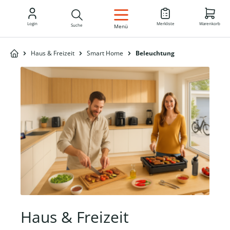
DE
Login
Merkliste
Warenkorb
Suche
Menü
Haus & Freizeit
Smart Home
Beleuchtung
Haus & Freizeit