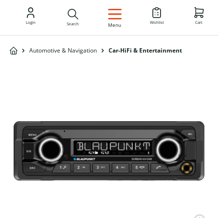
EN
Login
Wishlist
Cart
Search
Menu
Automotive & Navigation
Car-HiFi & Entertainment