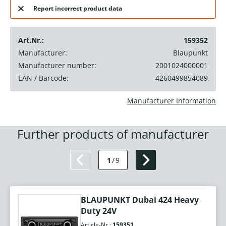
Report incorrect product data
Art.Nr.:
159352
Manufacturer:
Blaupunkt
Manufacturer number:
2001024000001
EAN / Barcode:
4260499854089
Manufacturer Information
Further products of manufacturer
1
/
9
BLAUPUNKT Dubai 424 Heavy
Duty 24V
Article-Nr.:
159351