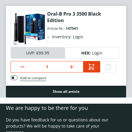
Oral-B Pro 3 3500 Black
Edition
Article-Nr.:
147541
Inventory: Login
UVP:
€99.99
HEK:
Login
Add to compare
Show all article
We are happy to be there for you
Do you have feedback for us or questions about our
products? We will be happy to take care of your