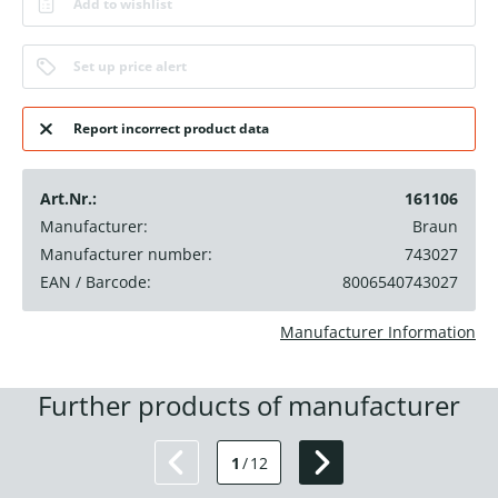
Add to wishlist
Set up price alert
Report incorrect product data
Art.Nr.:
161106
Manufacturer:
Braun
Manufacturer number:
743027
EAN / Barcode:
8006540743027
Manufacturer Information
Further products of manufacturer
1
/
12