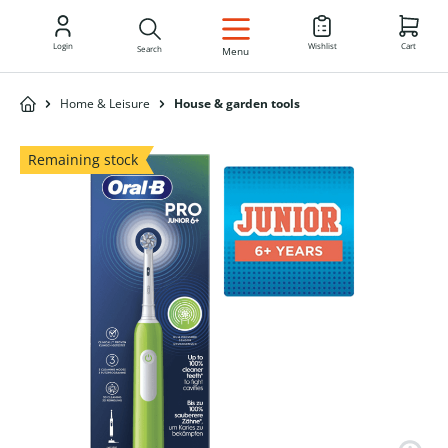
EN
Login
Wishlist
Cart
Search
Menu
Home & Leisure
House & garden tools
Remaining stock