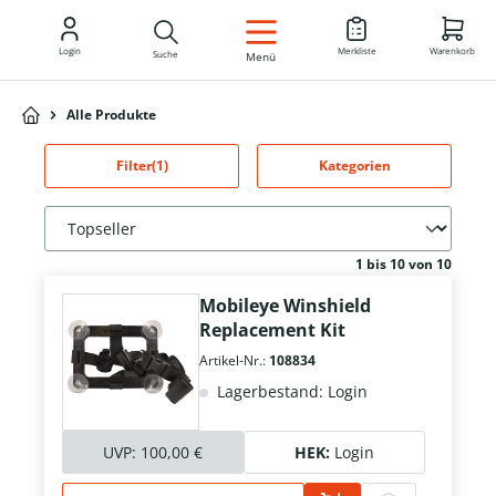
DE
Login
Merkliste
Warenkorb
Suche
Menü
Alle Produkte
Filter
(1)
Kategorien
1 bis 10 von 10
Mobileye Winshield
Replacement Kit
Artikel-Nr.:
108834
Lagerbestand: Login
UVP:
100,00 €
HEK:
Login