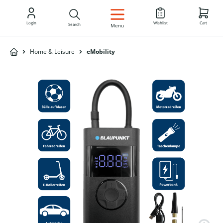
EN
Login
Wishlist
Cart
Search
Menu
Home & Leisure
eMobility