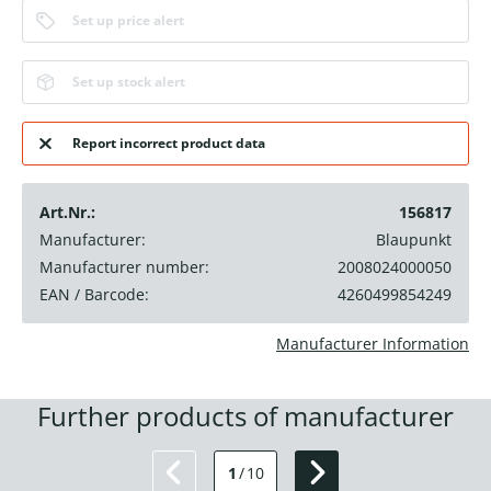
Set up price alert
Set up stock alert
Report incorrect product data
Art.Nr.:
156817
Manufacturer:
Blaupunkt
Manufacturer number:
2008024000050
EAN / Barcode:
4260499854249
Manufacturer Information
Further products of manufacturer
1
/
10