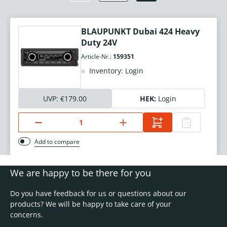
BLAUPUNKT Dubai 424 Heavy
Duty 24V
Article-Nr.:
159351
Inventory: Login
UVP:
€179.00
HEK:
Login
Add to compare
We are happy to be there for you
Do you have feedback for us or questions about our
products? We will be happy to take care of your
concerns.