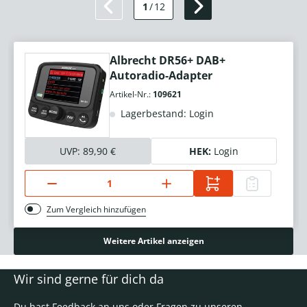
1
/
12
Albrecht DR56+ DAB+
Autoradio-Adapter
Artikel-Nr.:
109621
Lagerbestand: Login
UVP:
89,90 €
HEK:
Login
Zum Vergleich hinzufügen
Weitere Artikel anzeigen
Wir sind gerne für dich da
Du hast Feedback an uns oder Fragen zu unseren