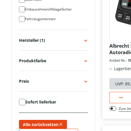
Einbaurahmen/Ablagefächer
Fahrzeugantennen
Funkgeräte
Funklautsprecher
Hersteller
(1)
Albrecht
Halterungen
Autoradi
Headset
Produktfarbe
Artikel-Nr.:
1
Kabel & Adapter
Lagerbes
Kfz-Ladegerät
Preis
UVP:
89
Messgeräte
Mikrofone
Sofort lieferbar
Radio
Zum Ve
Rückfahrkamera/-system
Alle zurücksetzen
Spannungswandler