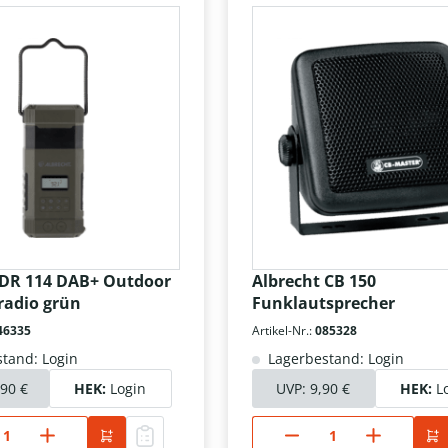
 DR 114 DAB+ Outdoor
Albrecht CB 150
adio grün
Funklautsprecher
46335
Artikel-Nr.:
085328
tand: Login
Lagerbestand: Login
,90 €
HEK:
Login
UVP:
9,90 €
HEK:
L