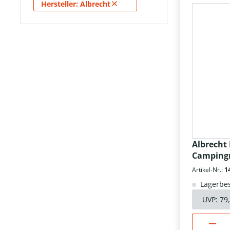
×
Hersteller: Albrecht
USB-Kabel
Albrecht
Campingr
Artikel-Nr.:
1
Lagerbes
UVP:
79