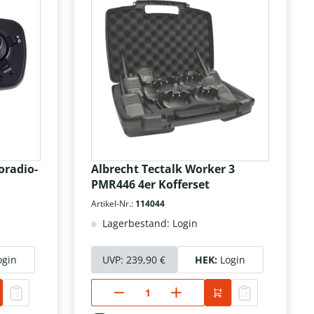
oradio-
Albrecht Tectalk Worker 3
PMR446 4er Kofferset
Artikel-Nr.:
114044
Lagerbestand: Login
ogin
UVP:
239,90 €
HEK:
Login