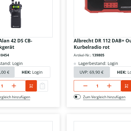
Alan 42 DS CB-
Albrecht DR 112 DAB+ O
kgerät
Kurbelradio rot
10454
Artikel-Nr.:
139805
tand: Login
Lagerbestand: Login
,00 €
HEK:
Login
UVP:
69,90 €
HEK:
L
rgleich hinzufügen
Zum Vergleich hinzufügen