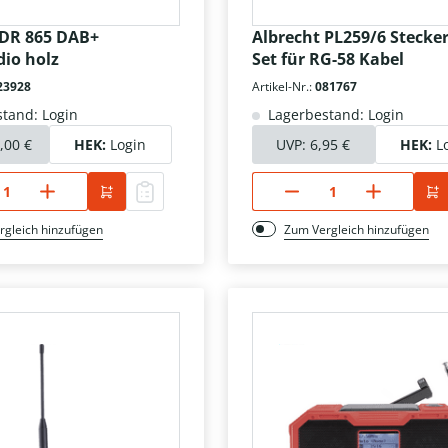
 DR 865 DAB+
Albrecht PL259/6 Stecker
dio holz
Set für RG-58 Kabel
23928
Artikel-Nr.:
081767
tand: Login
Lagerbestand: Login
,00 €
HEK:
Login
UVP:
6,95 €
HEK:
L
rgleich hinzufügen
Zum Vergleich hinzufügen