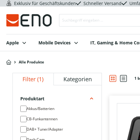
Exklusiv für Geschäftskunden
Schneller Versand
Umfa
Apple
Mobile Devices
IT, Gaming & Home C
Alle Produkte
Filter
(1)
Kategorien
1 b
Produktart
Akkus/Batterien
CB-Funkantennen
DAB+ Tuner/Adapter
Dash Cam