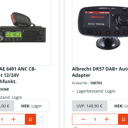
 AE 6491 ANC CB-
Albrecht DR57 DAB+ Aut
t 12/24V
Adapter
chfunkt.
Artikel-Nr.:
108703
24368
Lagerbestand: Login
tand: Login
,00 €
HEK:
Login
UVP:
149,90 €
HEK:
L