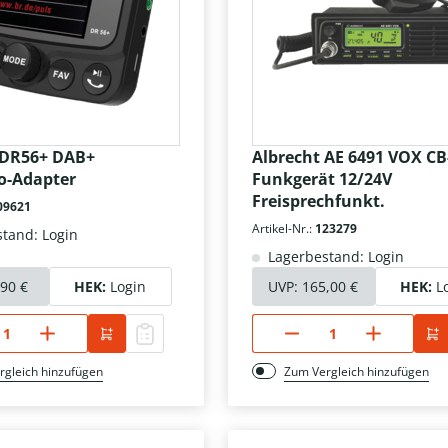
 DR56+ DAB+
Albrecht AE 6491 VOX CB
o-Adapter
Funkgerät 12/24V
Freisprechfunkt.
09621
Artikel-Nr.:
123279
tand: Login
Lagerbestand: Login
,90 €
HEK:
Login
UVP:
165,00 €
HEK:
L
rgleich hinzufügen
Zum Vergleich hinzufügen